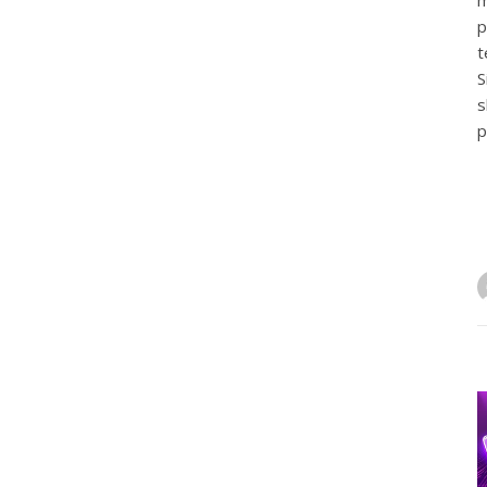
p
t
S
s
p