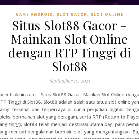
,
,
GAME ANDROID
SLOT GACOR
SLOT ONLINE
Situs Slot88 Gacor –
Mainkan Slot Online
dengan RTP Tinggi di
Slot88
September 10, 2025
acentralohio.com – Situs Slot88 Gacor Mainkan Slot Online deng
TP Tinggi di Slot88, Slot88 adalah salah satu situs slot online ya
aling terkenal dan terpercaya di dunia perjudian digital. Deng
oleksi permainan slot yang beragam, serta RTP (Return to Playe
ang tinggi, Slot88 telah menjadi destinasi utama bagi para pema
ang mencari pengalaman bermain slot yang menguntungkan. Ba
ereka yang ingin merasakan sensasi kemenangan besar deng