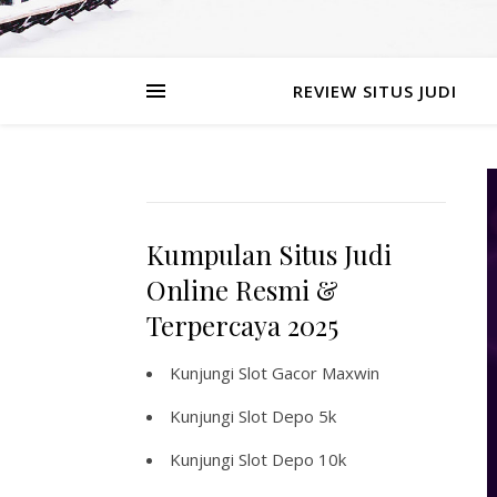
REVIEW SITUS JUDI
Kumpulan Situs Judi
Online Resmi &
Terpercaya 2025
Kunjungi
Slot Gacor Maxwin
Kunjungi
Slot Depo 5k
Kunjungi
Slot Depo 10k