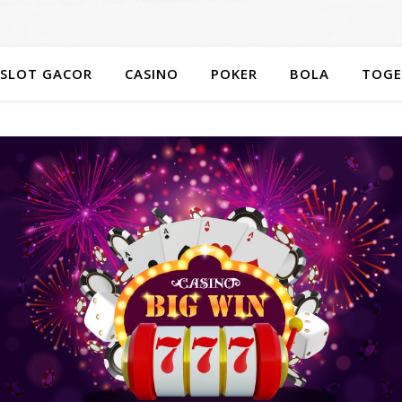
SLOT GACOR
CASINO
POKER
BOLA
TOGE