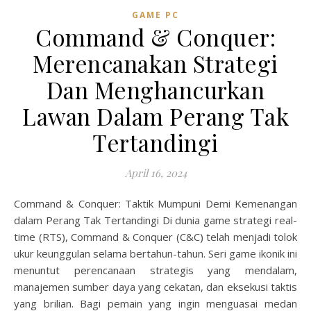
GAME PC
Command & Conquer:
Merencanakan Strategi
Dan Menghancurkan
Lawan Dalam Perang Tak
Tertandingi
April 16, 2024
Command & Conquer: Taktik Mumpuni Demi Kemenangan
dalam Perang Tak Tertandingi Di dunia game strategi real-
time (RTS), Command & Conquer (C&C) telah menjadi tolok
ukur keunggulan selama bertahun-tahun. Seri game ikonik ini
menuntut perencanaan strategis yang mendalam,
manajemen sumber daya yang cekatan, dan eksekusi taktis
yang brilian. Bagi pemain yang ingin menguasai medan