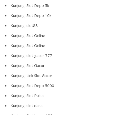
Kunjungi
Slot Depo 5k
Kunjungi
Slot Depo 10k
Kunjungi
slot88
Kunjungi
Slot Online
Kunjungi
Slot Online
Kunjungi
slot gacor 777
Kunjungi
Slot Gacor
Kunjungi
Link Slot Gacor
Kunjungi
Slot Depo 5000
Kunjungi
Slot Pulsa
Kunjungi
slot dana