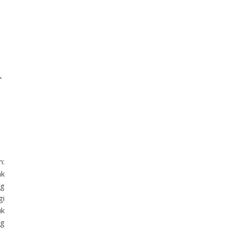
n
n:
ak
ng
gi
uk
ng