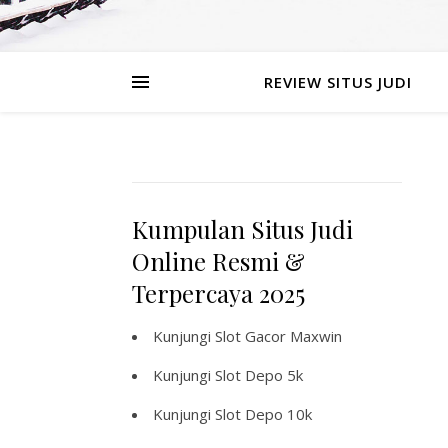
REVIEW SITUS JUDI
Kumpulan Situs Judi
Online Resmi &
Terpercaya 2025
Kunjungi
Slot Gacor Maxwin
Kunjungi
Slot Depo 5k
Kunjungi
Slot Depo 10k