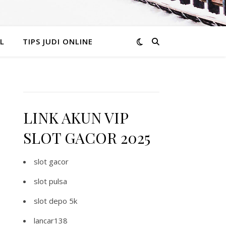
L
TIPS JUDI ONLINE
LINK AKUN VIP
SLOT GACOR 2025
slot gacor
slot pulsa
slot depo 5k
lancar138