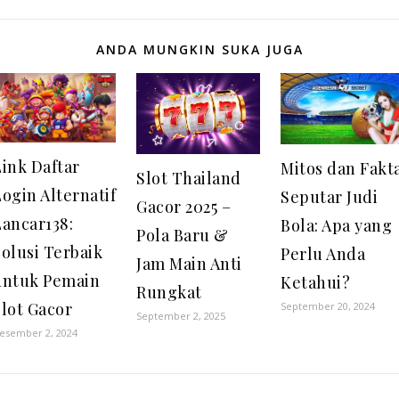
ANDA MUNGKIN SUKA JUGA
ink Daftar
Mitos dan Fakt
Slot Thailand
ogin Alternatif
Seputar Judi
Gacor 2025 –
Lancar138:
Bola: Apa yang
Pola Baru &
olusi Terbaik
Perlu Anda
Jam Main Anti
untuk Pemain
Ketahui?
Rungkat
lot Gacor
September 20, 2024
September 2, 2025
esember 2, 2024