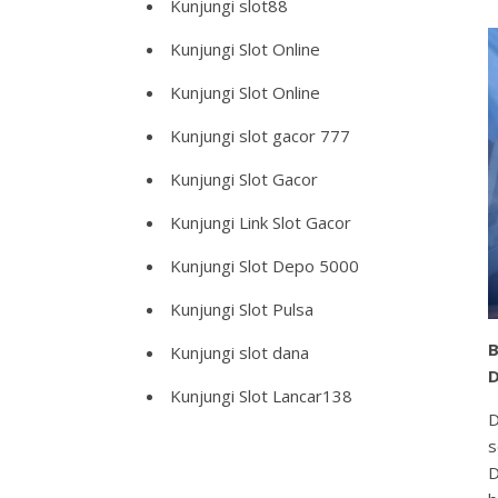
Kunjungi
slot88
Kunjungi
Slot Online
Kunjungi
Slot Online
Kunjungi
slot gacor 777
Kunjungi
Slot Gacor
Kunjungi
Link Slot Gacor
Kunjungi
Slot Depo 5000
Kunjungi
Slot Pulsa
Kunjungi
slot dana
D
Kunjungi
Slot Lancar138
D
s
D