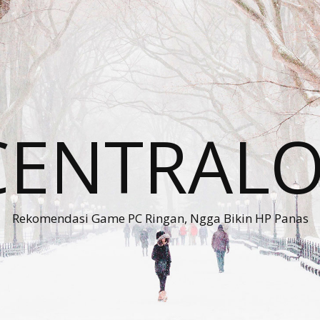
CENTRALO
Rekomendasi Game PC Ringan, Ngga Bikin HP Panas