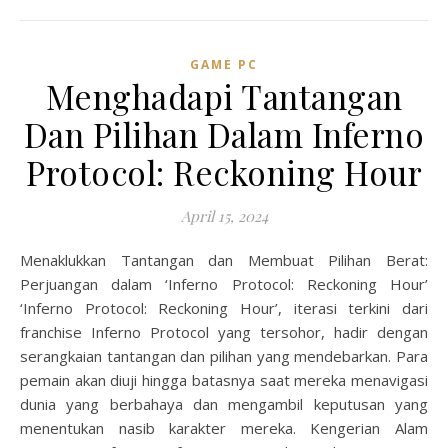
GAME PC
Menghadapi Tantangan
Dan Pilihan Dalam Inferno
Protocol: Reckoning Hour
April 15, 2024
Menaklukkan Tantangan dan Membuat Pilihan Berat:
Perjuangan dalam ‘Inferno Protocol: Reckoning Hour’
‘Inferno Protocol: Reckoning Hour’, iterasi terkini dari
franchise Inferno Protocol yang tersohor, hadir dengan
serangkaian tantangan dan pilihan yang mendebarkan. Para
pemain akan diuji hingga batasnya saat mereka menavigasi
dunia yang berbahaya dan mengambil keputusan yang
menentukan nasib karakter mereka. Kengerian Alam