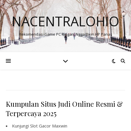
NACENTRALOHIO
Rekomendasi Game PC Ringan, Ngga Bikin HP Panas
Kumpulan Situs Judi Online Resmi &
Terpercaya 2025
Kunjungi
Slot Gacor Maxwin