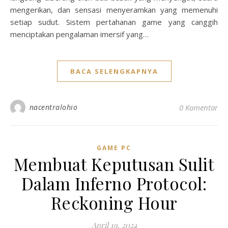
mengerikan, dan sensasi menyeramkan yang memenuhi
setiap sudut. Sistem pertahanan game yang canggih
menciptakan pengalaman imersif yang…
BACA SELENGKAPNYA
nacentralohio
0 Komentar
GAME PC
Membuat Keputusan Sulit
Dalam Inferno Protocol:
Reckoning Hour
April 19, 2024