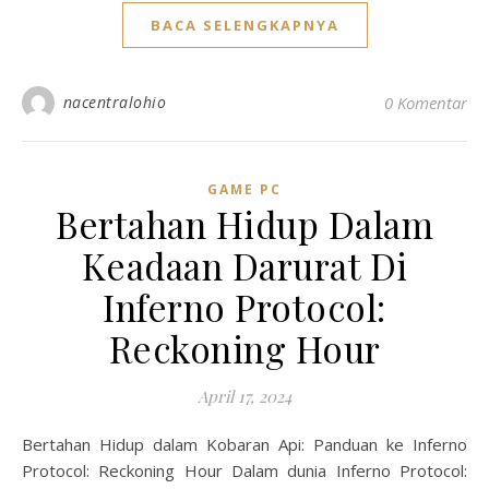
BACA SELENGKAPNYA
nacentralohio
0 Komentar
GAME PC
Bertahan Hidup Dalam
Keadaan Darurat Di
Inferno Protocol:
Reckoning Hour
April 17, 2024
Bertahan Hidup dalam Kobaran Api: Panduan ke Inferno
Protocol: Reckoning Hour Dalam dunia Inferno Protocol: