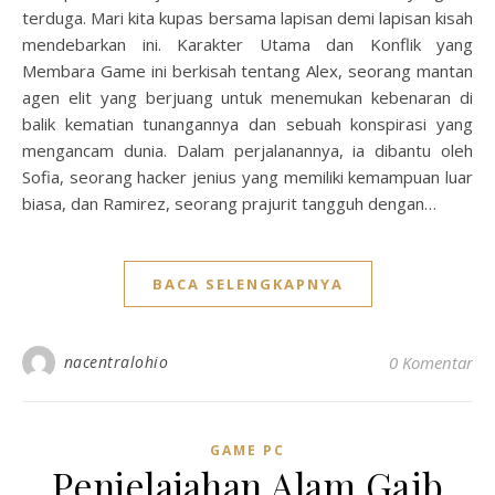
terduga. Mari kita kupas bersama lapisan demi lapisan kisah
mendebarkan ini. Karakter Utama dan Konflik yang
Membara Game ini berkisah tentang Alex, seorang mantan
agen elit yang berjuang untuk menemukan kebenaran di
balik kematian tunangannya dan sebuah konspirasi yang
mengancam dunia. Dalam perjalanannya, ia dibantu oleh
Sofia, seorang hacker jenius yang memiliki kemampuan luar
biasa, dan Ramirez, seorang prajurit tangguh dengan…
BACA SELENGKAPNYA
nacentralohio
0 Komentar
GAME PC
Penjelajahan Alam Gaib