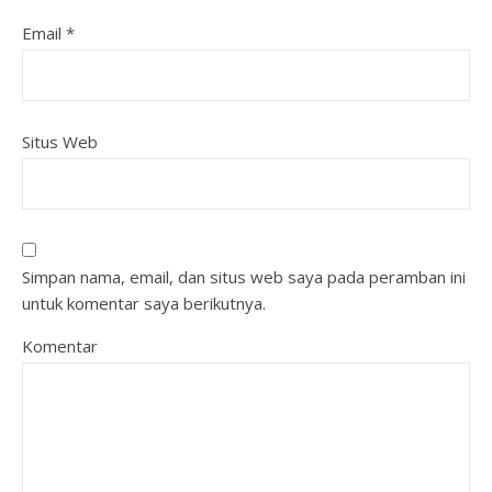
Email
*
Situs Web
Simpan nama, email, dan situs web saya pada peramban ini
untuk komentar saya berikutnya.
Komentar