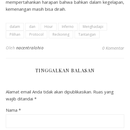
mempertahankan harapan bahwa bahkan dalam kegelapan,
kemenangan masih bisa diraih.
dalam
dan
Hour
Inferno
Menghadapi
Pilihan
Protocol
Reckoning
Tantangan
Oleh
nacentralohio
0 Komentar
TINGGALKAN BALASAN
Alamat email Anda tidak akan dipublikasikan.
Ruas yang
wajib ditandai
*
Nama
*