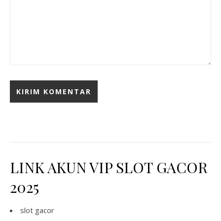
LINK AKUN VIP SLOT GACOR
2025
slot gacor