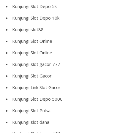
Kunjungi
Slot Depo 5k
Kunjungi
Slot Depo 10k
Kunjungi
slot88
Kunjungi
Slot Online
Kunjungi
Slot Online
Kunjungi
slot gacor 777
Kunjungi
Slot Gacor
Kunjungi
Link Slot Gacor
Kunjungi
Slot Depo 5000
Kunjungi
Slot Pulsa
Kunjungi
slot dana