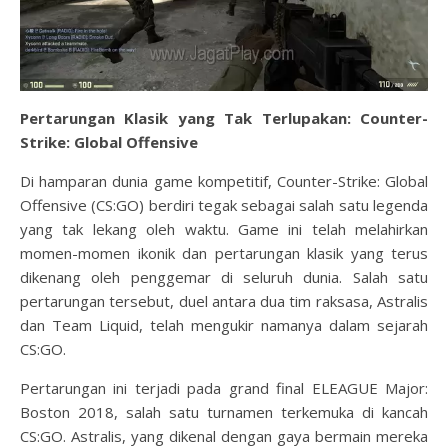
Pertarungan Klasik yang Tak Terlupakan: Counter-
Strike: Global Offensive
Di hamparan dunia game kompetitif, Counter-Strike: Global
Offensive (CS:GO) berdiri tegak sebagai salah satu legenda
yang tak lekang oleh waktu. Game ini telah melahirkan
momen-momen ikonik dan pertarungan klasik yang terus
dikenang oleh penggemar di seluruh dunia. Salah satu
pertarungan tersebut, duel antara dua tim raksasa, Astralis
dan Team Liquid, telah mengukir namanya dalam sejarah
CS:GO.
Pertarungan ini terjadi pada grand final ELEAGUE Major:
Boston 2018, salah satu turnamen terkemuka di kancah
CS:GO. Astralis, yang dikenal dengan gaya bermain mereka