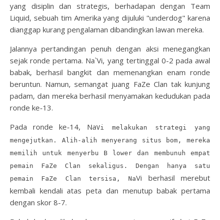
yang disiplin dan strategis, berhadapan dengan Team
Liquid, sebuah tim Amerika yang dijuluki "underdog" karena
dianggap kurang pengalaman dibandingkan lawan mereka.
Jalannya pertandingan penuh dengan aksi menegangkan
sejak ronde pertama. Na`Vi, yang tertinggal 0-2 pada awal
babak, berhasil bangkit dan memenangkan enam ronde
beruntun. Namun, semangat juang FaZe Clan tak kunjung
padam, dan mereka berhasil menyamakan kedudukan pada
ronde ke-13.
Pada ronde ke-14, Na
Vi melakukan strategi yang
mengejutkan. Alih-alih menyerang situs bom, mereka
memilih untuk menyerbu B lower dan membunuh empat
pemain FaZe Clan sekaligus. Dengan hanya satu
Vi berhasil merebut
pemain FaZe Clan tersisa, Na
kembali kendali atas peta dan menutup babak pertama
dengan skor 8-7.