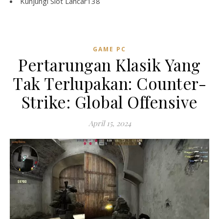
Kunjungi
Slot Lancar138
GAME PC
Pertarungan Klasik Yang
Tak Terlupakan: Counter-
Strike: Global Offensive
April 15, 2024