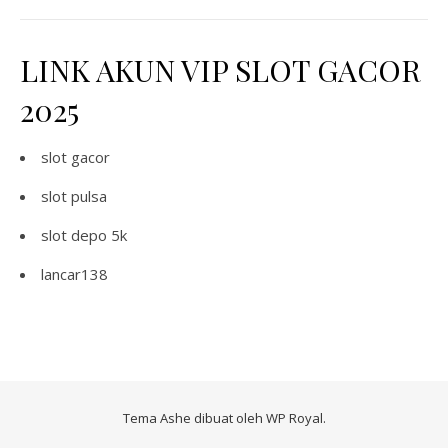
LINK AKUN VIP SLOT GACOR
2025
slot gacor
slot pulsa
slot depo 5k
lancar138
Tema Ashe dibuat oleh
WP Royal
.