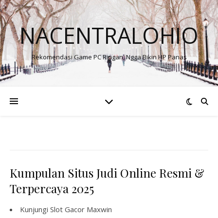
NACENTRALOHIO
Rekomendasi Game PC Ringan, Ngga Bikin HP Panas
Kumpulan Situs Judi Online Resmi &
Terpercaya 2025
Kunjungi
Slot Gacor Maxwin