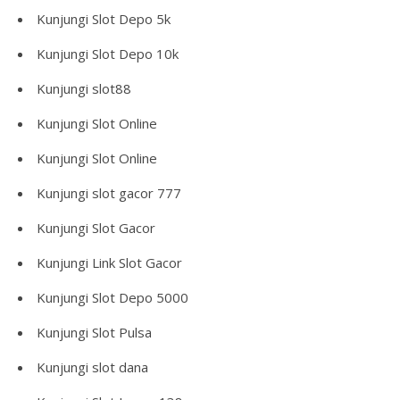
Kunjungi
Slot Depo 5k
Kunjungi
Slot Depo 10k
Kunjungi
slot88
Kunjungi
Slot Online
Kunjungi
Slot Online
Kunjungi
slot gacor 777
Kunjungi
Slot Gacor
Kunjungi
Link Slot Gacor
Kunjungi
Slot Depo 5000
Kunjungi
Slot Pulsa
Kunjungi
slot dana