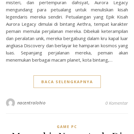
misteri, dan pertempuran dahsyat, Aurora Legacy
mengundang para petualang untuk menuliskan kisah
legendaris mereka sendiri. Petualangan yang Epik Kisah
Aurora Legacy dimulai di bintang Aethra, tempat karakter
pemain memulai perjalanan mereka. Dibekali keterampilan
dan peralatan unik, mereka bergabung dalam kru kapal luar
angkasa Discovery dan berlayar ke hamparan kosmos yang
luas. Sepanjang perjalanan mereka, pemain akan
menemukan berbagai macam planet, kota bintang,…
BACA SELENGKAPNYA
nacentralohio
0 Komentar
GAME PC