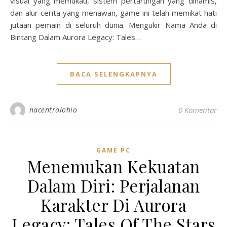
visual yang memukau, sistem pertarungan yang dinamis,
dan alur cerita yang menawan, game ini telah memikat hati
jutaan pemain di seluruh dunia. Mengukir Nama Anda di
Bintang Dalam Aurora Legacy: Tales…
BACA SELENGKAPNYA
nacentralohio
0 Komentar
GAME PC
Menemukan Kekuatan
Dalam Diri: Perjalanan
Karakter Di Aurora
Legacy: Tales Of The Stars