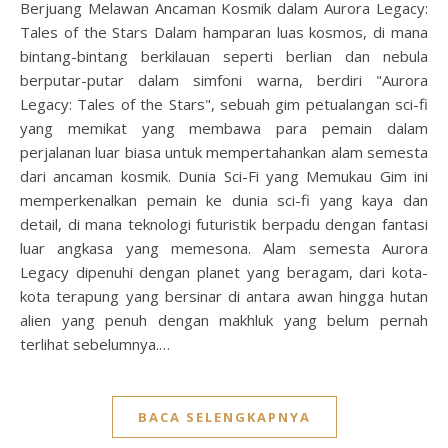
Berjuang Melawan Ancaman Kosmik dalam Aurora Legacy:
Tales of the Stars Dalam hamparan luas kosmos, di mana
bintang-bintang berkilauan seperti berlian dan nebula
berputar-putar dalam simfoni warna, berdiri "Aurora
Legacy: Tales of the Stars", sebuah gim petualangan sci-fi
yang memikat yang membawa para pemain dalam
perjalanan luar biasa untuk mempertahankan alam semesta
dari ancaman kosmik. Dunia Sci-Fi yang Memukau Gim ini
memperkenalkan pemain ke dunia sci-fi yang kaya dan
detail, di mana teknologi futuristik berpadu dengan fantasi
luar angkasa yang memesona. Alam semesta Aurora
Legacy dipenuhi dengan planet yang beragam, dari kota-
kota terapung yang bersinar di antara awan hingga hutan
alien yang penuh dengan makhluk yang belum pernah
terlihat sebelumnya.…
BACA SELENGKAPNYA