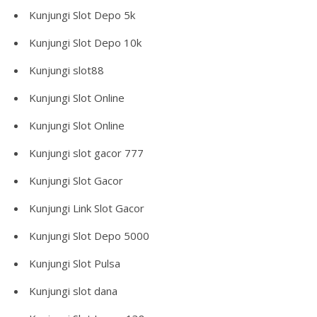
Kunjungi
Slot Depo 5k
Kunjungi
Slot Depo 10k
Kunjungi
slot88
Kunjungi
Slot Online
Kunjungi
Slot Online
Kunjungi
slot gacor 777
Kunjungi
Slot Gacor
Kunjungi
Link Slot Gacor
Kunjungi
Slot Depo 5000
Kunjungi
Slot Pulsa
Kunjungi
slot dana