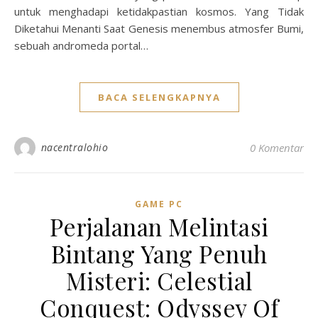
untuk menghadapi ketidakpastian kosmos. Yang Tidak
Diketahui Menanti Saat Genesis menembus atmosfer Bumi,
sebuah andromeda portal…
BACA SELENGKAPNYA
nacentralohio
0 Komentar
GAME PC
Perjalanan Melintasi
Bintang Yang Penuh
Misteri: Celestial
Conquest: Odyssey Of