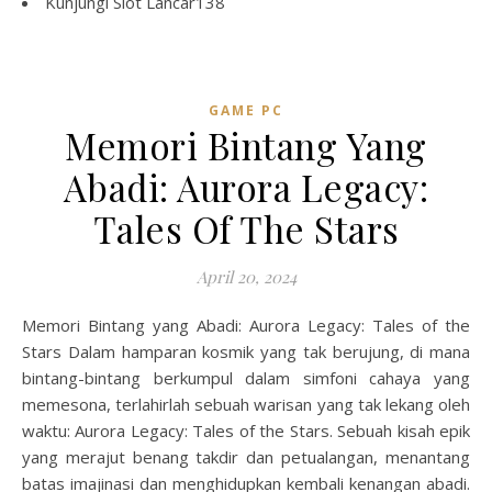
Kunjungi
Slot Lancar138
GAME PC
Memori Bintang Yang
Abadi: Aurora Legacy:
Tales Of The Stars
April 20, 2024
Memori Bintang yang Abadi: Aurora Legacy: Tales of the
Stars Dalam hamparan kosmik yang tak berujung, di mana
bintang-bintang berkumpul dalam simfoni cahaya yang
memesona, terlahirlah sebuah warisan yang tak lekang oleh
waktu: Aurora Legacy: Tales of the Stars. Sebuah kisah epik
yang merajut benang takdir dan petualangan, menantang
batas imajinasi dan menghidupkan kembali kenangan abadi.