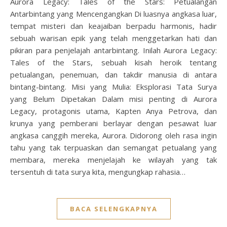
Aurora Legacy: Tales of the Stars: Petualangan
Antarbintang yang Mencengangkan Di luasnya angkasa luar,
tempat misteri dan keajaiban berpadu harmonis, hadir
sebuah warisan epik yang telah menggetarkan hati dan
pikiran para penjelajah antarbintang. Inilah Aurora Legacy:
Tales of the Stars, sebuah kisah heroik tentang
petualangan, penemuan, dan takdir manusia di antara
bintang-bintang. Misi yang Mulia: Eksplorasi Tata Surya
yang Belum Dipetakan Dalam misi penting di Aurora
Legacy, protagonis utama, Kapten Anya Petrova, dan
krunya yang pemberani berlayar dengan pesawat luar
angkasa canggih mereka, Aurora. Didorong oleh rasa ingin
tahu yang tak terpuaskan dan semangat petualang yang
membara, mereka menjelajah ke wilayah yang tak
tersentuh di tata surya kita, mengungkap rahasia…
BACA SELENGKAPNYA