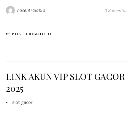
nacentralohio
0 Komentar
POS TERDAHULU
LINK AKUN VIP SLOT GACOR
2025
slot gacor