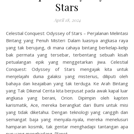
Stars
April 18, 2024
Celestial Conquest: Odyssey of Stars – Perjalanan Melintasi
Bintang yang Penuh Misteri Dalam luasnya angkasa raya
yang tak berujung, di mana cahaya bintang berkelap-kelip
bak permata yang tersebar, terbentang sebuah kisah
petualangan epik yang menggetarkan jiwa. Celestial
Conquest: Odyssey of Stars mengajak kita untuk
menjelajahi dunia galaksi yang misterius, diliputi oleh
bahaya dan keajaiban yang tak terduga. Ke Arah Bintang
yang Tak Dikenal Cerita kita berpusat pada awak kapal luar
angkasa yang berani, Orion. Dipimpin oleh kapten
karismatik, Ace, mereka berangkat dari Bumi untuk misi
yang tidak diketahui. Dengan teknologi yang canggih dan
semangat baja yang menyala-nyala, mereka menelusuri
hamparan kosmik, tak gentar menghadapi tantangan apa
pun yang menghadang. Planet…