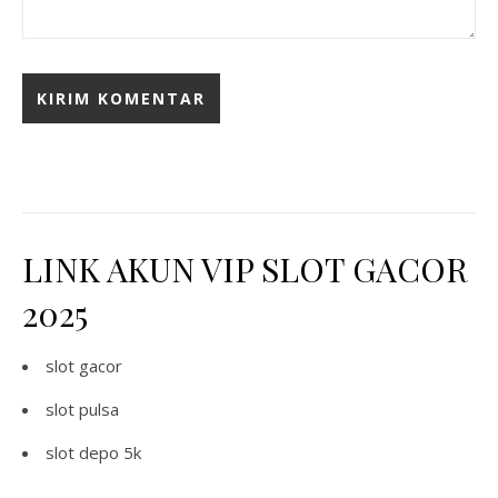
LINK AKUN VIP SLOT GACOR
2025
slot gacor
slot pulsa
slot depo 5k