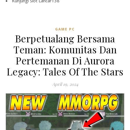
Kunjungi
Slot Lancar138
GAME PC
Berpetualang Bersama
Teman: Komunitas Dan
Pertemanan Di Aurora
Legacy: Tales Of The Stars
April 19, 2024