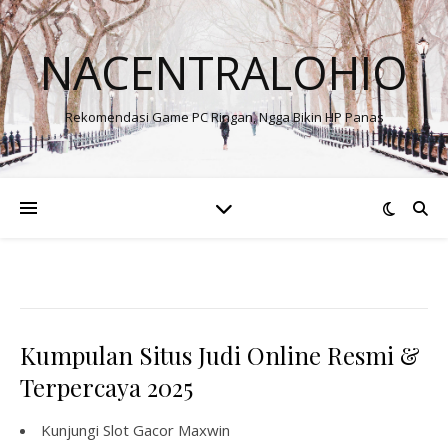
NACENTRALOHIO
Rekomendasi Game PC Ringan, Ngga Bikin HP Panas
Kumpulan Situs Judi Online Resmi &
Terpercaya 2025
Kunjungi
Slot Gacor Maxwin