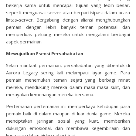
bekerja sama untuk mencapai tujuan yang lebih besar,
seperti menguasai server atau berpartisipasi dalam acara
lintas-server. Bergabung dengan aliansi menghubungkan
pemain dengan lebih banyak teman potensial dan
memperluas peluang mereka untuk mengalami berbagai
aspek permainan.
Mewujudkan Esensi Persahabatan
Selain manfaat permainan, persahabatan yang dibentuk di
Aurora Legacy sering kali melampaui layar game. Para
pemain menemukan teman sejati yang berbagi minat
mereka, mendukung mereka dalam masa-masa sulit, dan
merayakan kemenangan mereka bersama.
Pertemanan-pertemanan ini memperkaya kehidupan para
pemain baik di dalam maupun di luar dunia game. Mereka
menciptakan jaringan sosial yang kuat, memberikan
dukungan emosional, dan membawa kegembiraan dan
kepuasan dalam hidup sehari-hari.