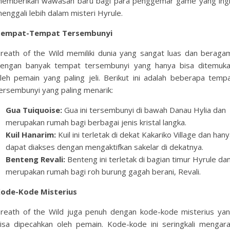
emberikan wawasan baru bagi para penggemar game yang ing
enggali lebih dalam misteri Hyrule.
Tempat-Tempat Tersembunyi
reath of the Wild memiliki dunia yang sangat luas dan beraga
engan banyak tempat tersembunyi yang hanya bisa ditemuk
leh pemain yang paling jeli. Berikut ini adalah beberapa temp
ersembunyi yang paling menarik:
Gua Tuiquoise:
Gua ini tersembunyi di bawah Danau Hylia dan
merupakan rumah bagi berbagai jenis kristal langka.
Kuil Hanarim:
Kuil ini terletak di dekat Kakariko Village dan han
dapat diakses dengan mengaktifkan sakelar di dekatnya.
Benteng Revali:
Benteng ini terletak di bagian timur Hyrule da
merupakan rumah bagi roh burung gagah berani, Revali.
ode-Kode Misterius
reath of the Wild juga penuh dengan kode-kode misterius ya
isa dipecahkan oleh pemain. Kode-kode ini seringkali mengar