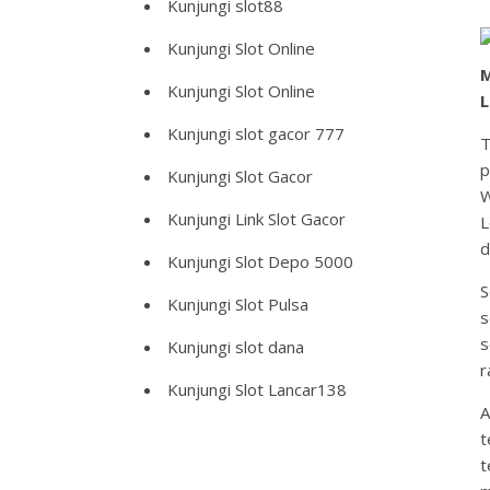
Kunjungi
slot88
Kunjungi
Slot Online
Kunjungi
Slot Online
L
Kunjungi
slot gacor 777
T
p
Kunjungi
Slot Gacor
W
Kunjungi
Link Slot Gacor
L
d
Kunjungi
Slot Depo 5000
S
Kunjungi
Slot Pulsa
s
s
Kunjungi
slot dana
r
Kunjungi
Slot Lancar138
A
t
t