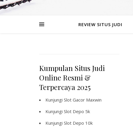
REVIEW SITUS JUDI
Kumpulan Situs Judi
Online Resmi &
Terpercaya 2025
Kunjungi
Slot Gacor Maxwin
Kunjungi
Slot Depo 5k
Kunjungi
Slot Depo 10k