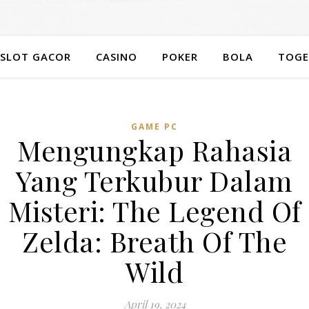
SLOT GACOR
CASINO
POKER
BOLA
TOGE
GAME PC
Mengungkap Rahasia
Yang Terkubur Dalam
Misteri: The Legend Of
Zelda: Breath Of The
Wild
April 19, 2024