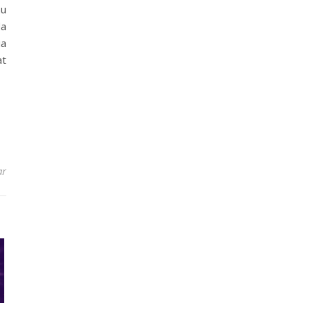
au
da
ia
at
ar