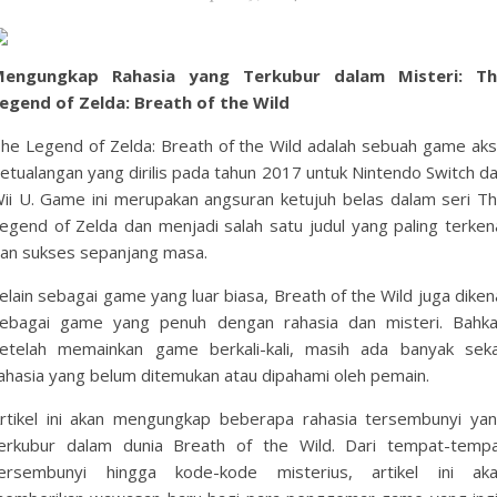
Mengungkap Rahasia yang Terkubur dalam Misteri: Th
egend of Zelda: Breath of the Wild
he Legend of Zelda: Breath of the Wild adalah sebuah game aks
etualangan yang dirilis pada tahun 2017 untuk Nintendo Switch d
ii U. Game ini merupakan angsuran ketujuh belas dalam seri T
egend of Zelda dan menjadi salah satu judul yang paling terken
an sukses sepanjang masa.
elain sebagai game yang luar biasa, Breath of the Wild juga diken
ebagai game yang penuh dengan rahasia dan misteri. Bahk
etelah memainkan game berkali-kali, masih ada banyak seka
ahasia yang belum ditemukan atau dipahami oleh pemain.
rtikel ini akan mengungkap beberapa rahasia tersembunyi ya
erkubur dalam dunia Breath of the Wild. Dari tempat-temp
ersembunyi hingga kode-kode misterius, artikel ini ak