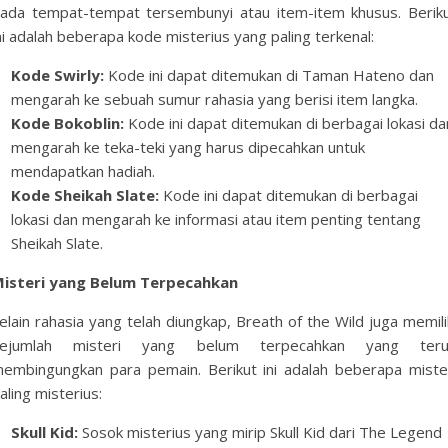
ada tempat-tempat tersembunyi atau item-item khusus. Berik
ni adalah beberapa kode misterius yang paling terkenal:
Kode Swirly:
Kode ini dapat ditemukan di Taman Hateno dan
mengarah ke sebuah sumur rahasia yang berisi item langka.
Kode Bokoblin:
Kode ini dapat ditemukan di berbagai lokasi da
mengarah ke teka-teki yang harus dipecahkan untuk
mendapatkan hadiah.
Kode Sheikah Slate:
Kode ini dapat ditemukan di berbagai
lokasi dan mengarah ke informasi atau item penting tentang
Sheikah Slate.
isteri yang Belum Terpecahkan
elain rahasia yang telah diungkap, Breath of the Wild juga memili
sejumlah misteri yang belum terpecahkan yang teru
embingungkan para pemain. Berikut ini adalah beberapa miste
aling misterius:
Skull Kid:
Sosok misterius yang mirip Skull Kid dari The Legend