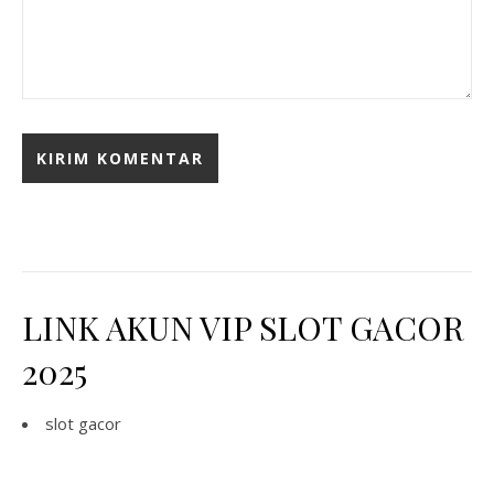
LINK AKUN VIP SLOT GACOR
2025
slot gacor