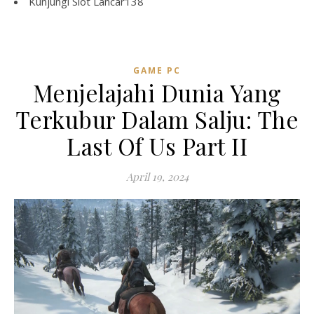
Kunjungi
Slot Lancar138
GAME PC
Menjelajahi Dunia Yang
Terkubur Dalam Salju: The
Last Of Us Part II
April 19, 2024