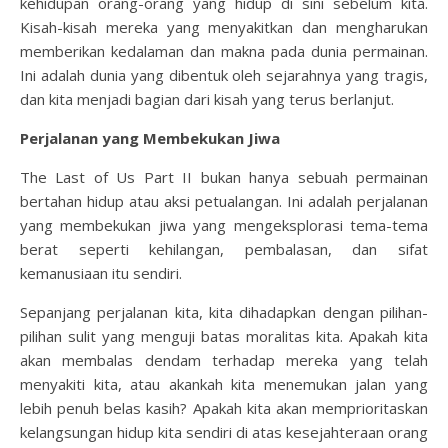
kehidupan orang-orang yang hidup di sini sebelum kita.
Kisah-kisah mereka yang menyakitkan dan mengharukan
memberikan kedalaman dan makna pada dunia permainan.
Ini adalah dunia yang dibentuk oleh sejarahnya yang tragis,
dan kita menjadi bagian dari kisah yang terus berlanjut.
Perjalanan yang Membekukan Jiwa
The Last of Us Part II bukan hanya sebuah permainan
bertahan hidup atau aksi petualangan. Ini adalah perjalanan
yang membekukan jiwa yang mengeksplorasi tema-tema
berat seperti kehilangan, pembalasan, dan sifat
kemanusiaan itu sendiri.
Sepanjang perjalanan kita, kita dihadapkan dengan pilihan-
pilihan sulit yang menguji batas moralitas kita. Apakah kita
akan membalas dendam terhadap mereka yang telah
menyakiti kita, atau akankah kita menemukan jalan yang
lebih penuh belas kasih? Apakah kita akan memprioritaskan
kelangsungan hidup kita sendiri di atas kesejahteraan orang