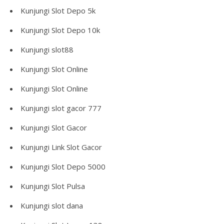
Kunjungi
Slot Depo 5k
Kunjungi
Slot Depo 10k
Kunjungi
slot88
Kunjungi
Slot Online
Kunjungi
Slot Online
Kunjungi
slot gacor 777
Kunjungi
Slot Gacor
Kunjungi
Link Slot Gacor
Kunjungi
Slot Depo 5000
Kunjungi
Slot Pulsa
Kunjungi
slot dana