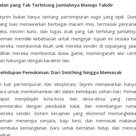
alan yang Tak Terhitung Jumlahnya Menuju Takdir
kyrim bukan hanya tentang pertempuran naga yang epik. Dun
ang luas menawarkan berbagai macam misi, termasuk pencari
aksi, misteri kuno, dan tugas acak yang tak terhitung jumlahny
emain memiliki kebebasan untuk mengejar tujuan ini sesuka ha
ereka, membentuk kisah unik mereka sendiri di sepanjang jala
ilihan mereka membentuk dunia game, memengaruhi alur ceri
an hubungan dengan karakter lain.
ehidupan Pemukiman: Dari Smithing hingga Memasak
i luar pertempuran dan eksplorasi, Skyrim menawarkan bany
ara untuk membenamkan diri dalam kehidupan sehari-hari. Pema
apat menjelajahi kota-kota dan desa-desa yang rama
erinteraksi dengan penduduk lokal, dan membangun rum
ereka sendiri. Sistem kerajinan yang ekstensif memungkink
emain menempa senjata, baju besi, dan memasak makana
embuka kemungkinan baru untuk bertahan hidup dan menca
afkah.