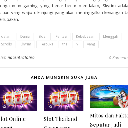
engalaman gaming yang benar-benar mendalam, Skyrim adal
ujuan yang wajib dikunjungi yang akan meninggalkan kenangan t
erlupakan.
dalam
Dunia
Elder
Fantasi
Kebebasan
Menggali
Scrolls
Skyrim
Terbuka
the
V
yang
leh
nacentralohio
0 Koment
ANDA MUNGKIN SUKA JUGA
Mitos dan Fakt
Slot Online
Slot Thailand
Seputar Judi
Resmi
Gacor 2025 –