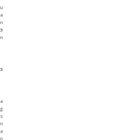
tu
ia
an
di
an
di
ia
ng
as
an
ia
an