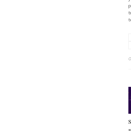
p
t
t
O