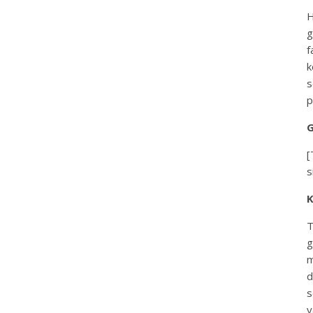
H
g
f
k
s
p
G
[
s
K
T
g
m
d
s
y