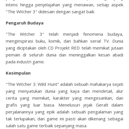
intens hingga penjelajahan yang menawan, setiap aspek
"The Witcher 3" didesain dengan sangat baik.
Pengaruh Budaya
"The Witcher 3" telah menjadi fenomena budaya,
menginspirasi buku, komik, dan bahkan serial TV. Dunia
yang diciptakan oleh CD Projekt RED telah memikat jutaan
pemain di seluruh dunia dan meninggalkan kesan abadi
pada industri game.
Kesimpulan
"The Witcher 3: Wild Hunt" adalah sebuah mahakarya sejati
yang menyatukan dunia yang kaya dan mendetail, alur
cerita yang memikat, karakter yang mengesankan, dan
grafis yang luar biasa. Menelusuri jejak Geralt dalam
perjalanannya yang epik adalah sebuah pengalaman yang
tak terlupakan, dan game ini pasti akan dikenang sebagai
salah satu game terbaik sepanjang masa.