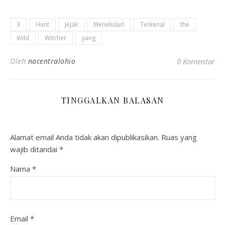
3
Hunt
Jejak
Menelusuri
Terkenal
the
Wild
Witcher
yang
Oleh
nacentralohio
0 Komentar
TINGGALKAN BALASAN
Alamat email Anda tidak akan dipublikasikan.
Ruas yang
wajib ditandai
*
Nama
*
Email
*