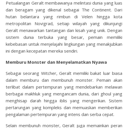
Petualangan Geralt membawanya melintasi dunia yang luas
dan beragam yang dikenal sebagai The Continent. Dari
hutan belantara yang rimbun di Velen hingga kota
metropolitan Novigrad, setiap wilayah yang dikunjungi
Geralt menawarkan tantangan dan kisah yang unik. Dengan
sistem dunia terbuka yang besar, pemain memiliki
kebebasan untuk menjelajahi lingkungan yang menakjubkan
ini dengan kecepatan mereka sendiri.
Memburu Monster dan Menyelamatkan Nyawa
Sebagai seorang Witcher, Geralt memiliki bakat luar biasa
dalam memburu dan membunuh monster. Pemain akan
terlibat dalam pertempuran yang mendebarkan melawan
berbagai makhluk yang mengancam dunia, dari ghoul yang
menghisap darah hingga iblis yang mengerikan. Sistem
pertarungan yang kompleks dan memuaskan memberikan
pengalaman pertempuran yang intens dan serba cepat.
Selain membunuh monster, Geralt juga memainkan peran