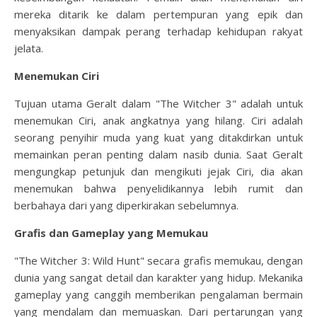
mereka ditarik ke dalam pertempuran yang epik dan
menyaksikan dampak perang terhadap kehidupan rakyat
jelata.
Menemukan Ciri
Tujuan utama Geralt dalam "The Witcher 3" adalah untuk
menemukan Ciri, anak angkatnya yang hilang. Ciri adalah
seorang penyihir muda yang kuat yang ditakdirkan untuk
memainkan peran penting dalam nasib dunia. Saat Geralt
mengungkap petunjuk dan mengikuti jejak Ciri, dia akan
menemukan bahwa penyelidikannya lebih rumit dan
berbahaya dari yang diperkirakan sebelumnya.
Grafis dan Gameplay yang Memukau
"The Witcher 3: Wild Hunt" secara grafis memukau, dengan
dunia yang sangat detail dan karakter yang hidup. Mekanika
gameplay yang canggih memberikan pengalaman bermain
yang mendalam dan memuaskan. Dari pertarungan yang