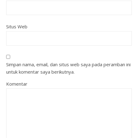
Situs Web
Simpan nama, email, dan situs web saya pada peramban ini
untuk komentar saya berikutnya.
Komentar