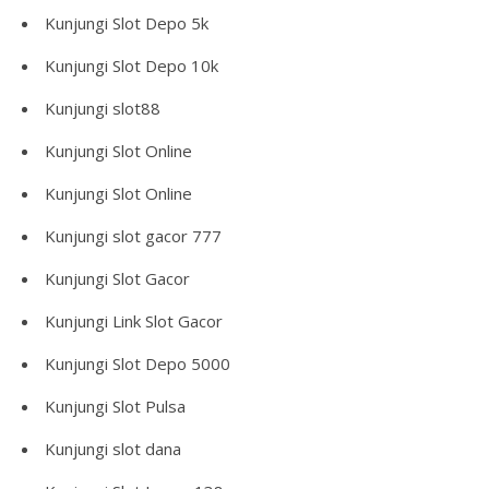
Kunjungi
Slot Depo 5k
Kunjungi
Slot Depo 10k
Kunjungi
slot88
Kunjungi
Slot Online
Kunjungi
Slot Online
Kunjungi
slot gacor 777
Kunjungi
Slot Gacor
Kunjungi
Link Slot Gacor
Kunjungi
Slot Depo 5000
Kunjungi
Slot Pulsa
Kunjungi
slot dana