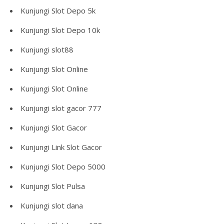
Kunjungi
Slot Depo 5k
Kunjungi
Slot Depo 10k
Kunjungi
slot88
Kunjungi
Slot Online
Kunjungi
Slot Online
Kunjungi
slot gacor 777
Kunjungi
Slot Gacor
Kunjungi
Link Slot Gacor
Kunjungi
Slot Depo 5000
Kunjungi
Slot Pulsa
Kunjungi
slot dana