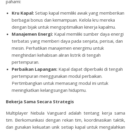
pahami:
Kru Kapal:
Setiap kapal memiliki awak yang memberikan
berbagai bonus dan kemampuan. Kelola kru mereka
dengan bijak untuk mengoptimalkan kinerja kapalmu.
Manajemen Energi:
Kapal memiliki sumber daya energi
terbatas yang memberi daya pada senjata, perisai, dan
mesin. Perhatikan manajemen energimu untuk
menghindari kehabisan aliran listrik di tengah
pertempuran.
Perbaikan Lapangan:
Kapal dapat diperbaiki di tengah
pertempuran menggunakan modul perbaikan.
Pertimbangkan untuk memasang modul ini untuk
meningkatkan kelangsungan hidupmu.
Bekerja Sama Secara Strategis
Multiplayer Nebula Vanguard adalah tentang kerja sama
tim. Berkomunikasi dengan rekan tim, koordinasikan taktik,
dan gunakan kekuatan unik setiap kapal untuk mengalahkan