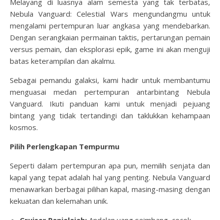
Melayang di luasnya alam semesta yang tak terbatas,
Nebula Vanguard: Celestial Wars mengundangmu untuk
mengalami pertempuran luar angkasa yang mendebarkan.
Dengan serangkaian permainan taktis, pertarungan pemain
versus pemain, dan eksplorasi epik, game ini akan menguji
batas keterampilan dan akalmu.
Sebagai pemandu galaksi, kami hadir untuk membantumu
menguasai medan pertempuran antarbintang Nebula
Vanguard. Ikuti panduan kami untuk menjadi pejuang
bintang yang tidak tertandingi dan taklukkan kehampaan
kosmos.
Pilih Perlengkapan Tempurmu
Seperti dalam pertempuran apa pun, memilih senjata dan
kapal yang tepat adalah hal yang penting. Nebula Vanguard
menawarkan berbagai pilihan kapal, masing-masing dengan
kekuatan dan kelemahan unik.