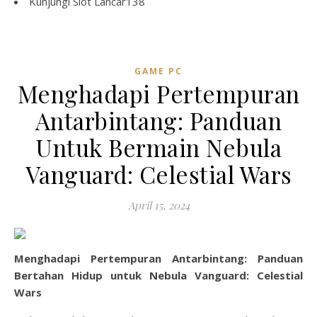
Kunjungi
Slot Lancar138
GAME PC
Menghadapi Pertempuran
Antarbintang: Panduan
Untuk Bermain Nebula
Vanguard: Celestial Wars
April 15, 2024
Menghadapi Pertempuran Antarbintang: Panduan
Bertahan Hidup untuk Nebula Vanguard: Celestial
Wars