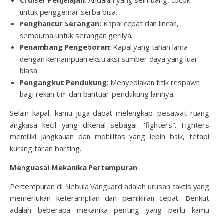
Cruiser Penjelajah:
Andalan yang seimbang, cocok
untuk penggemar serba bisa.
Penghancur Serangan:
Kapal cepat dan lincah,
sempurna untuk serangan gerilya.
Penambang Pengeboran:
Kapal yang tahan lama
dengan kemampuan ekstraksi sumber daya yang luar
biasa.
Pengangkut Pendukung:
Menyediakan titik respawn
bagi rekan tim dan bantuan pendukung lainnya.
Selain kapal, kamu juga dapat melengkapi pesawat ruang
angkasa kecil yang dikenal sebagai "fighters". Fighters
memiliki jangkauan dan mobilitas yang lebih baik, tetapi
kurang tahan banting.
Menguasai Mekanika Pertempuran
Pertempuran di Nebula Vanguard adalah urusan taktis yang
memerlukan keterampilan dan pemikiran cepat. Berikut
adalah beberapa mekanika penting yang perlu kamu