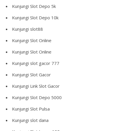
Kunjungi
Slot Depo 5k
Kunjungi
Slot Depo 10k
Kunjungi
slot88
Kunjungi
Slot Online
Kunjungi
Slot Online
Kunjungi
slot gacor 777
Kunjungi
Slot Gacor
Kunjungi
Link Slot Gacor
Kunjungi
Slot Depo 5000
Kunjungi
Slot Pulsa
Kunjungi
slot dana