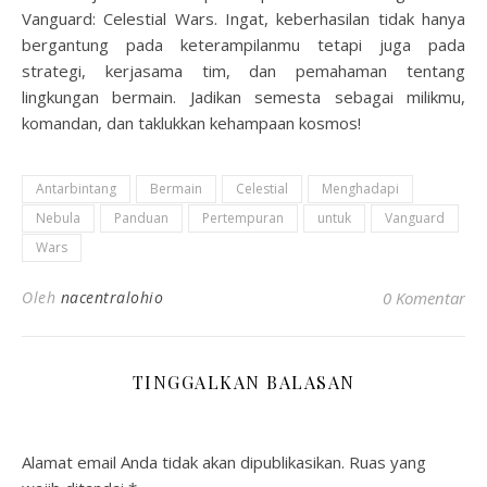
Vanguard: Celestial Wars. Ingat, keberhasilan tidak hanya
bergantung pada keterampilanmu tetapi juga pada
strategi, kerjasama tim, dan pemahaman tentang
lingkungan bermain. Jadikan semesta sebagai milikmu,
komandan, dan taklukkan kehampaan kosmos!
Antarbintang
Bermain
Celestial
Menghadapi
Nebula
Panduan
Pertempuran
untuk
Vanguard
Wars
Oleh
nacentralohio
0 Komentar
TINGGALKAN BALASAN
Alamat email Anda tidak akan dipublikasikan.
Ruas yang