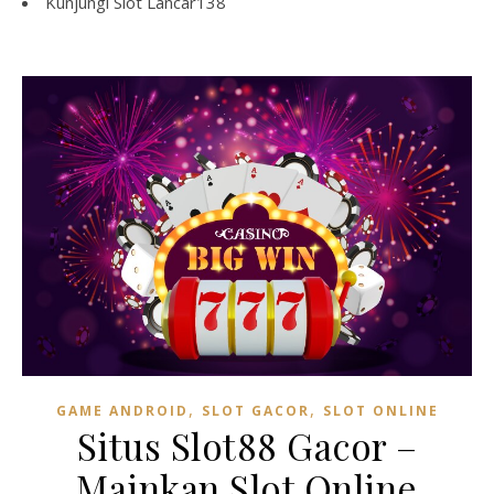
Kunjungi
Slot Lancar138
,
,
GAME ANDROID
SLOT GACOR
SLOT ONLINE
Situs Slot88 Gacor –
Mainkan Slot Online