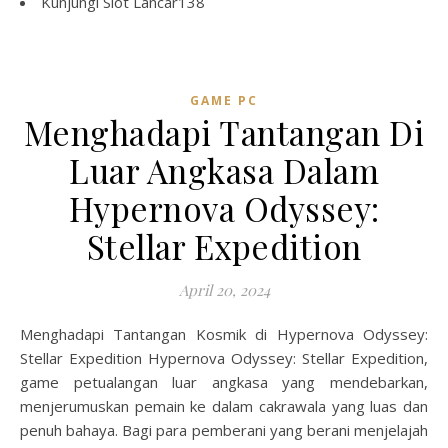
Kunjungi
Slot Lancar138
GAME PC
Menghadapi Tantangan Di
Luar Angkasa Dalam
Hypernova Odyssey:
Stellar Expedition
April 20, 2024
Menghadapi Tantangan Kosmik di Hypernova Odyssey:
Stellar Expedition Hypernova Odyssey: Stellar Expedition,
game petualangan luar angkasa yang mendebarkan,
menjerumuskan pemain ke dalam cakrawala yang luas dan
penuh bahaya. Bagi para pemberani yang berani menjelajah