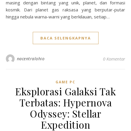
masing dengan bintang yang unik, planet, dan formasi
kosmik. Dari planet gas raksasa yang berputar-putar
hingga nebula warna-warni yang berkilauan, setiap…
BACA SELENGKAPNYA
nacentralohio
0 Komentar
GAME PC
Eksplorasi Galaksi Tak
Terbatas: Hypernova
Odyssey: Stellar
Expedition