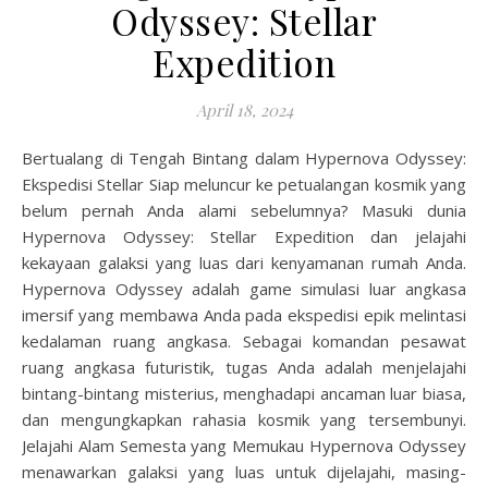
Odyssey: Stellar
Expedition
April 18, 2024
Bertualang di Tengah Bintang dalam Hypernova Odyssey:
Ekspedisi Stellar Siap meluncur ke petualangan kosmik yang
belum pernah Anda alami sebelumnya? Masuki dunia
Hypernova Odyssey: Stellar Expedition dan jelajahi
kekayaan galaksi yang luas dari kenyamanan rumah Anda.
Hypernova Odyssey adalah game simulasi luar angkasa
imersif yang membawa Anda pada ekspedisi epik melintasi
kedalaman ruang angkasa. Sebagai komandan pesawat
ruang angkasa futuristik, tugas Anda adalah menjelajahi
bintang-bintang misterius, menghadapi ancaman luar biasa,
dan mengungkapkan rahasia kosmik yang tersembunyi.
Jelajahi Alam Semesta yang Memukau Hypernova Odyssey
menawarkan galaksi yang luas untuk dijelajahi, masing-