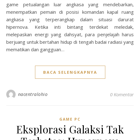
game petualangan luar angkasa yang mendebarkan,
menempatkan pemain di posisi komandan kapal ruang
angkasa yang terperangkap dalam situasi darurat
hipernova. Ketika inti bintang terdekat meledak,
melepaskan energi yang dahsyat, para penjelajah harus
berjuang untuk bertahan hidup di tengah badai radiasi yang
mematikan dan gangguan…
BACA SELENGKAPNYA
nacentralohio
0 Komentar
GAME PC
Eksplorasi Galaksi Tak