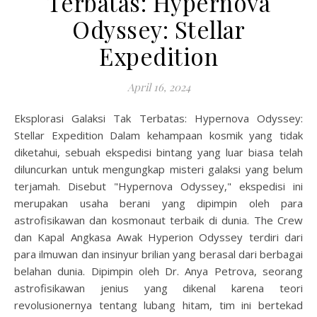
Terbatas: Hypernova
Odyssey: Stellar
Expedition
April 16, 2024
Eksplorasi Galaksi Tak Terbatas: Hypernova Odyssey:
Stellar Expedition Dalam kehampaan kosmik yang tidak
diketahui, sebuah ekspedisi bintang yang luar biasa telah
diluncurkan untuk mengungkap misteri galaksi yang belum
terjamah. Disebut "Hypernova Odyssey," ekspedisi ini
merupakan usaha berani yang dipimpin oleh para
astrofisikawan dan kosmonaut terbaik di dunia. The Crew
dan Kapal Angkasa Awak Hyperion Odyssey terdiri dari
para ilmuwan dan insinyur brilian yang berasal dari berbagai
belahan dunia. Dipimpin oleh Dr. Anya Petrova, seorang
astrofisikawan jenius yang dikenal karena teori
revolusionernya tentang lubang hitam, tim ini bertekad