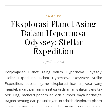
GAME PC
Eksplorasi Planet Asing
Dalam Hypernova
Odyssey: Stellar
Expedition
April 17, 2024
Penjelajahan Planet Asing dalam Hypernova Odyssey:
Stellar Expedition Dalam Hypernova Odyssey: Stellar
Expedition, sebuah game eksplorasi luar angkasa yang
mendebarkan, pemain melintasi kedalaman galaksi yang tak
berujung, mencari penemuan dan sumber daya berharga.
Bagian penting dari petualangan ini adalah eksplorasi planet
asing, yang menawarkan beragam pemandangan,