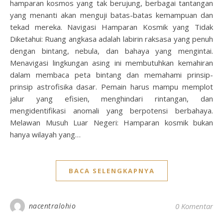
hamparan kosmos yang tak berujung, berbagai tantangan
yang menanti akan menguji batas-batas kemampuan dan
tekad mereka. Navigasi Hamparan Kosmik yang Tidak
Diketahui: Ruang angkasa adalah labirin raksasa yang penuh
dengan bintang, nebula, dan bahaya yang mengintai.
Menavigasi lingkungan asing ini membutuhkan kemahiran
dalam membaca peta bintang dan memahami prinsip-
prinsip astrofisika dasar. Pemain harus mampu memplot
jalur yang efisien, menghindari rintangan, dan
mengidentifikasi anomali yang berpotensi berbahaya.
Melawan Musuh Luar Negeri: Hamparan kosmik bukan
hanya wilayah yang…
BACA SELENGKAPNYA
nacentralohio
0 Komentar