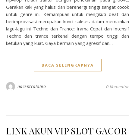
Gerakan kaki yang halus dan berenergi tinggi sangat cocok
untuk genre ini. Kemampuan untuk mengikuti beat dan
berimprovisasi merupakan kunci sukses dalam memainkan
lagu-lagu ini. Techno dan Trance: Irama Cepat dan Intensif
Techno dan trance terkenal dengan tempo tinggi dan
ketukan yang kuat. Gaya bermain yang agresif dan…
BACA SELENGKAPNYA
nacentralohio
0 Komentar
LINK AKUN VIP SLOT GACOR