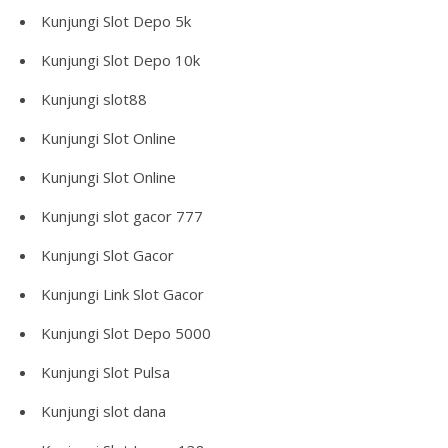
Kunjungi
Slot Depo 5k
Kunjungi
Slot Depo 10k
Kunjungi
slot88
Kunjungi
Slot Online
Kunjungi
Slot Online
Kunjungi
slot gacor 777
Kunjungi
Slot Gacor
Kunjungi
Link Slot Gacor
Kunjungi
Slot Depo 5000
Kunjungi
Slot Pulsa
Kunjungi
slot dana