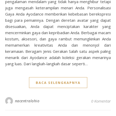
pengalaman mendalam yang tidak hanya menghibur tetapi
juga mengasah keterampilan menari Anda. Personalisasi
Gaya Anda Ayodance memberikan kebebasan berekspresi
bagi para pemainnya. Dengan deretan avatar yang dapat
disesuaikan, Anda dapat menciptakan karakter yang
mencerminkan gaya dan kepribadian Anda. Berbagai macam
kostum, aksesori, dan gaya rambut memungkinkan Anda
memamerkan kreativitas Anda dan menonjol dari
keramaian. Beragam Jenis Gerakan Salah satu aspek paling
menarik dari Ayodance adalah koleksi gerakan menarinya
yang luas. Dari langkah-langkah dasar seperti…
BACA SELENGKAPNYA
nacentralohio
0 Komentar