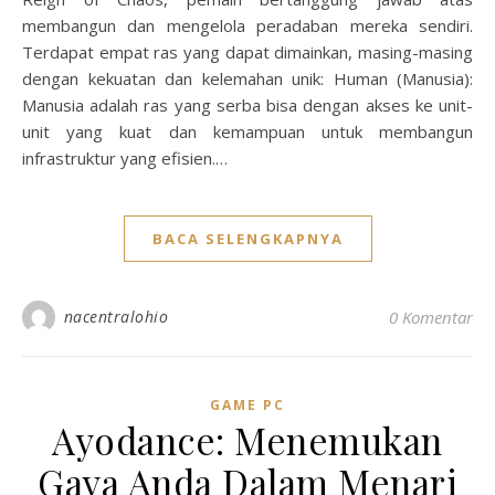
membangun dan mengelola peradaban mereka sendiri.
Terdapat empat ras yang dapat dimainkan, masing-masing
dengan kekuatan dan kelemahan unik: Human (Manusia):
Manusia adalah ras yang serba bisa dengan akses ke unit-
unit yang kuat dan kemampuan untuk membangun
infrastruktur yang efisien.…
BACA SELENGKAPNYA
nacentralohio
0 Komentar
GAME PC
Ayodance: Menemukan
Gaya Anda Dalam Menari