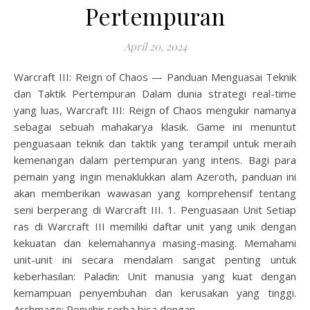
Pertempuran
April 20, 2024
Warcraft III: Reign of Chaos — Panduan Menguasai Teknik
dan Taktik Pertempuran Dalam dunia strategi real-time
yang luas, Warcraft III: Reign of Chaos mengukir namanya
sebagai sebuah mahakarya klasik. Game ini menuntut
penguasaan teknik dan taktik yang terampil untuk meraih
kemenangan dalam pertempuran yang intens. Bagi para
pemain yang ingin menaklukkan alam Azeroth, panduan ini
akan memberikan wawasan yang komprehensif tentang
seni berperang di Warcraft III. 1. Penguasaan Unit Setiap
ras di Warcraft III memiliki daftar unit yang unik dengan
kekuatan dan kelemahannya masing-masing. Memahami
unit-unit ini secara mendalam sangat penting untuk
keberhasilan: Paladin: Unit manusia yang kuat dengan
kemampuan penyembuhan dan kerusakan yang tinggi.
Archmage: Penyihir serba bisa dengan…