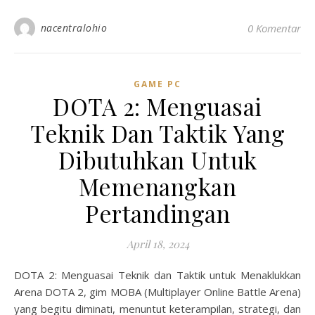
nacentralohio
0 Komentar
GAME PC
DOTA 2: Menguasai
Teknik Dan Taktik Yang
Dibutuhkan Untuk
Memenangkan
Pertandingan
April 18, 2024
DOTA 2: Menguasai Teknik dan Taktik untuk Menaklukkan
Arena DOTA 2, gim MOBA (Multiplayer Online Battle Arena)
yang begitu diminati, menuntut keterampilan, strategi, dan