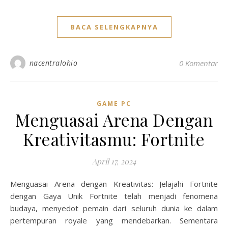
BACA SELENGKAPNYA
nacentralohio
0 Komentar
GAME PC
Menguasai Arena Dengan
Kreativitasmu: Fortnite
April 17, 2024
Menguasai Arena dengan Kreativitas: Jelajahi Fortnite
dengan Gaya Unik Fortnite telah menjadi fenomena
budaya, menyedot pemain dari seluruh dunia ke dalam
pertempuran royale yang mendebarkan. Sementara