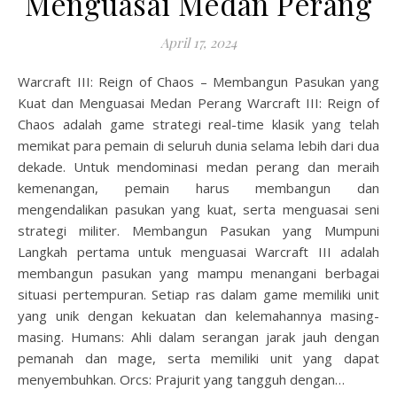
Menguasai Medan Perang
April 17, 2024
Warcraft III: Reign of Chaos – Membangun Pasukan yang
Kuat dan Menguasai Medan Perang Warcraft III: Reign of
Chaos adalah game strategi real-time klasik yang telah
memikat para pemain di seluruh dunia selama lebih dari dua
dekade. Untuk mendominasi medan perang dan meraih
kemenangan, pemain harus membangun dan
mengendalikan pasukan yang kuat, serta menguasai seni
strategi militer. Membangun Pasukan yang Mumpuni
Langkah pertama untuk menguasai Warcraft III adalah
membangun pasukan yang mampu menangani berbagai
situasi pertempuran. Setiap ras dalam game memiliki unit
yang unik dengan kekuatan dan kelemahannya masing-
masing. Humans: Ahli dalam serangan jarak jauh dengan
pemanah dan mage, serta memiliki unit yang dapat
menyembuhkan. Orcs: Prajurit yang tangguh dengan…