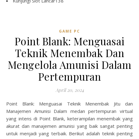
Kunjungi
Slot Lancar138
GAME PC
Point Blank: Menguasai
Teknik Menembak Dan
Mengelola Amunisi Dalam
Pertempuran
April 20, 2024
Point Blank: Menguasai Teknik Menembak Jitu dan
Manajemen Amunisi Dalam medan pertempuran virtual
yang intens di Point Blank, keterampilan menembak yang
akurat dan manajemen amunisi yang baik sangat penting
untuk menjadi yang terbaik. Berikut adalah teknik penting