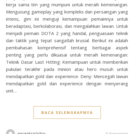
kerja sama tim yang mumpuni untuk meraih kemenangan.
Mengusung gameplay yang kompleks dan persaingan yang
intens, gim ini menguji kemampuan pemainnya untuk
beradaptasi, berkolaborasi, dan mengalahkan lawan. Untuk
menjadi pemain DOTA 2 yang handal, penguasaan teknik
dan taktik yang tepat sangatlah krusial. Berikut ini adalah
pembahasan komprehensif tentang berbagai aspek
penting yang perlu dikuasai untuk meraih kemenangan:
Teknik Dasar Last Hitting: Kemampuan untuk memberikan
pukulan terakhir pada minion atau hero musuh untuk
mendapatkan gold dan experience. Deny: Mencegah lawan
mendapatkan gold dan experience dengan menyerang
unit…
BACA SELENGKAPNYA
nacentralohio
0 Komentar