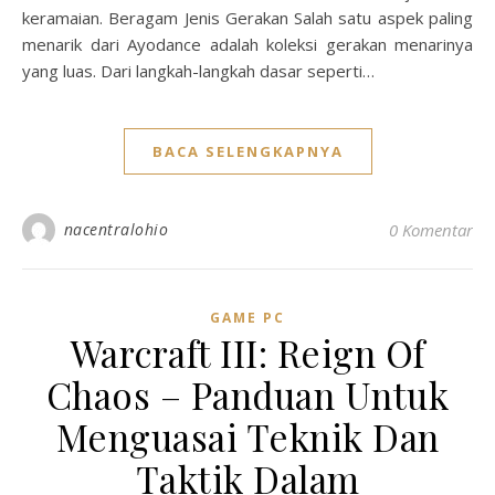
keramaian. Beragam Jenis Gerakan Salah satu aspek paling
menarik dari Ayodance adalah koleksi gerakan menarinya
yang luas. Dari langkah-langkah dasar seperti…
BACA SELENGKAPNYA
nacentralohio
0 Komentar
GAME PC
Warcraft III: Reign Of
Chaos – Panduan Untuk
Menguasai Teknik Dan
Taktik Dalam