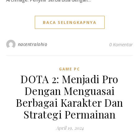
BACA SELENGKAPNYA
nacentralohio
0 Komentar
GAME PC
DOTA 2: Menjadi Pro
Dengan Menguasai
Berbagai Karakter Dan
Strategi Permainan
April 19, 2024