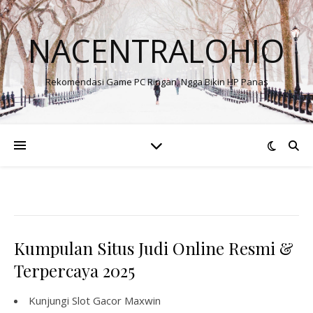
NACENTRALOHIO
Rekomendasi Game PC Ringan, Ngga Bikin HP Panas
Kumpulan Situs Judi Online Resmi &
Terpercaya 2025
Kunjungi
Slot Gacor Maxwin