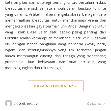
keterampilan dan strategi penting untuk bertahan hidup,
kreativitas menjadi senjata ampuh dalam lanskap Fortnite
yang dinamis. Artikel ini akan mengeksplorasi beragam cara
memanfaatkan kreativitas untuk mendominasi Arena dan
mengekspresikan gaya bermain unik Anda. Bangun Struktur
yang Tidak Biasa Salah satu aspek paling penting dari
Fortnite adalah kemampuan membangun struktur. Biasakan
diri dengan bahan bangunan yang berbeda (kayu, batu,
logam) dan kemungkinannya yang tak terbatas. Jangan
hanya membangun dinding dan tangga yang sederhana;
pikirkan di luar kebiasaan dan buat struktur yang
membingungkan dan tak terduga.…
BACA SELENGKAPNYA
nacentralohio
0 Komentar