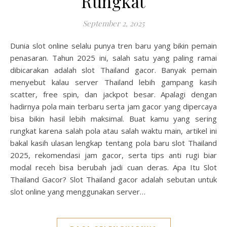
Rungkat
September 2, 2025
Dunia slot online selalu punya tren baru yang bikin pemain
penasaran. Tahun 2025 ini, salah satu yang paling ramai
dibicarakan adalah slot Thailand gacor. Banyak pemain
menyebut kalau server Thailand lebih gampang kasih
scatter, free spin, dan jackpot besar. Apalagi dengan
hadirnya pola main terbaru serta jam gacor yang dipercaya
bisa bikin hasil lebih maksimal. Buat kamu yang sering
rungkat karena salah pola atau salah waktu main, artikel ini
bakal kasih ulasan lengkap tentang pola baru slot Thailand
2025, rekomendasi jam gacor, serta tips anti rugi biar
modal receh bisa berubah jadi cuan deras. Apa Itu Slot
Thailand Gacor? Slot Thailand gacor adalah sebutan untuk
slot online yang menggunakan server…