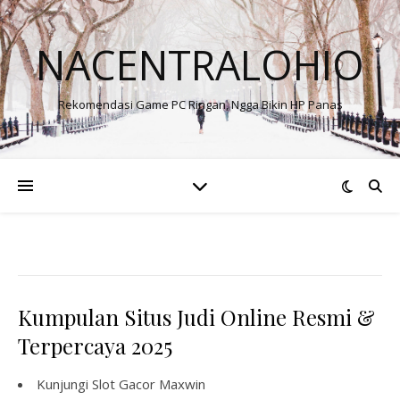
NACENTRALOHIO
Rekomendasi Game PC Ringan, Ngga Bikin HP Panas
Kumpulan Situs Judi Online Resmi &
Terpercaya 2025
Kunjungi
Slot Gacor Maxwin