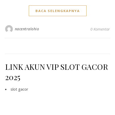
BACA SELENGKAPNYA
nacentralohio
0 Komentar
LINK AKUN VIP SLOT GACOR
2025
slot gacor