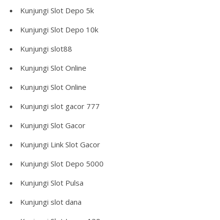
Kunjungi
Slot Depo 5k
Kunjungi
Slot Depo 10k
Kunjungi
slot88
Kunjungi
Slot Online
Kunjungi
Slot Online
Kunjungi
slot gacor 777
Kunjungi
Slot Gacor
Kunjungi
Link Slot Gacor
Kunjungi
Slot Depo 5000
Kunjungi
Slot Pulsa
Kunjungi
slot dana