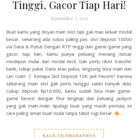
Tinggi, Gacor Tiap Hari!
September 3, 2025
Buat kamu yang doyan main slot tapi gak mau keluar modal
besar, sekarang ada solusi paling pas: slot deposit 10000
via Dana & Pulsa! Dengan RTP tinggi dan game-game yang
gacor tiap hari, kamu punya peluang menang besar
meskipun mulai dari modal kecil. Gak perlu ribet transfer
bank, cukup pakai Dana atau pulsa, langsung bisa main dan
cari cuan!
Kenapa Slot Deposit 10K Jadi Favorit? Karena
sekarang main slot gak perlu nunggu saldo banyak dulu.
Cukup deposit Rp10.000, kamu sudah bisa main game-
game favorit dengan fitur lengkap dan peluang jackpot
yang gak main-main. Apalagi buat yang masih pemula, ini
cara paling aman buat mulai tanpa takut rugi besar.
…
BACA SELENGKAPNYA