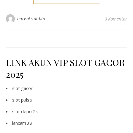
nacentralohio
0 Komentar
LINK AKUN VIP SLOT GACOR
2025
slot gacor
slot pulsa
slot depo 5k
lancar138