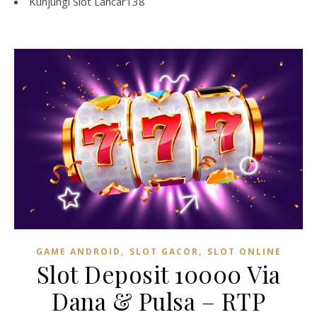
Kunjungi
Slot Lancar138
,
,
GAME ANDROID
SLOT GACOR
SLOT ONLINE
Slot Deposit 10000 Via
Dana & Pulsa – RTP