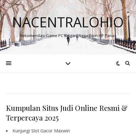
NACENTRALOHIO
Rekomendasi Game PC Ringan, Ngga Bikin HP Panas
Kumpulan Situs Judi Online Resmi &
Terpercaya 2025
Kunjungi
Slot Gacor Maxwin