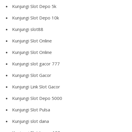
Kunjungi
Slot Depo 5k
Kunjungi
Slot Depo 10k
Kunjungi
slot88
Kunjungi
Slot Online
Kunjungi
Slot Online
Kunjungi
slot gacor 777
Kunjungi
Slot Gacor
Kunjungi
Link Slot Gacor
Kunjungi
Slot Depo 5000
Kunjungi
Slot Pulsa
Kunjungi
slot dana