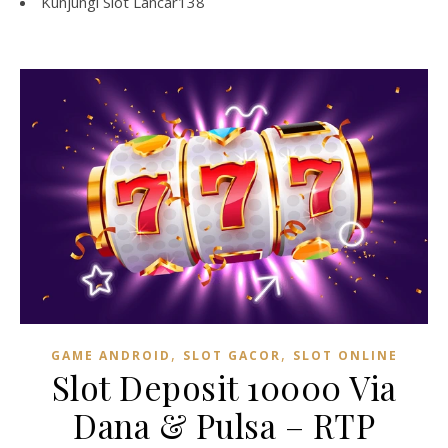
Kunjungi
Slot Lancar138
,
,
GAME ANDROID
SLOT GACOR
SLOT ONLINE
Slot Deposit 10000 Via
Dana & Pulsa – RTP