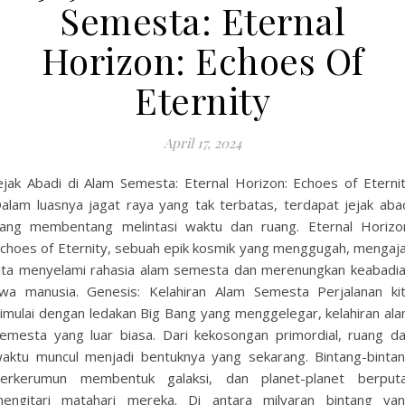
Semesta: Eternal
Horizon: Echoes Of
Eternity
April 17, 2024
ejak Abadi di Alam Semesta: Eternal Horizon: Echoes of Eterni
alam luasnya jagat raya yang tak terbatas, terdapat jejak aba
ang membentang melintasi waktu dan ruang. Eternal Horizo
choes of Eternity, sebuah epik kosmik yang menggugah, mengaj
ita menyelami rahasia alam semesta dan merenungkan keabadi
iwa manusia. Genesis: Kelahiran Alam Semesta Perjalanan ki
imulai dengan ledakan Big Bang yang menggelegar, kelahiran al
emesta yang luar biasa. Dari kekosongan primordial, ruang d
aktu muncul menjadi bentuknya yang sekarang. Bintang-binta
erkerumun membentuk galaksi, dan planet-planet berput
engitari matahari mereka. Di antara milyaran bintang ya