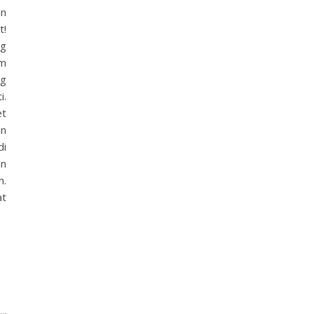
an
t!
ng
um
ng
i.
et
n
di
an
n.
at