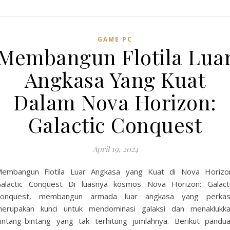
GAME PC
Membangun Flotila Lua
Angkasa Yang Kuat
Dalam Nova Horizon:
Galactic Conquest
April 19, 2024
embangun Flotila Luar Angkasa yang Kuat di Nova Horizo
alactic Conquest Di luasnya kosmos Nova Horizon: Galact
onquest, membangun armada luar angkasa yang perka
erupakan kunci untuk mendominasi galaksi dan menaklukk
intang-bintang yang tak terhitung jumlahnya. Berikut pandu