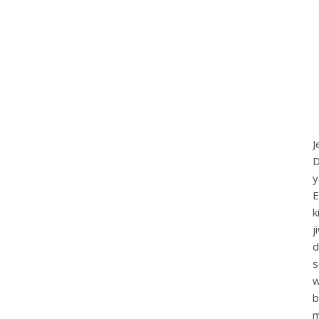
J
D
y
E
k
j
d
s
w
b
m