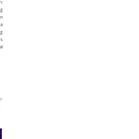
n:
ng
an
da
ng
us
al
ar