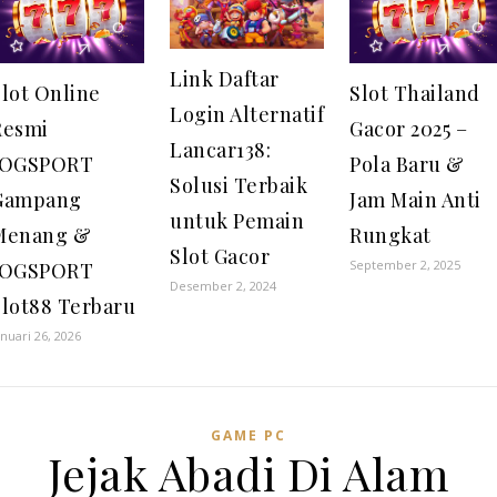
Link Daftar
Slot Online
Slot Thailand
Login Alternatif
Resmi
Gacor 2025 –
Lancar138:
IOGSPORT
Pola Baru &
Solusi Terbaik
Gampang
Jam Main Anti
untuk Pemain
Menang &
Rungkat
Slot Gacor
September 2, 2025
IOGSPORT
Desember 2, 2024
Slot88 Terbaru
anuari 26, 2026
GAME PC
Jejak Abadi Di Alam